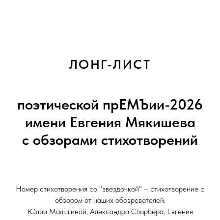
ЛОНГ-ЛИСТ
поэтической прЕМЪии-2026
имени Евгения Мякишева
с обз
ор
ами стихотворений
Номер стихотворения со "звёздочкой" – стихотворение с
обзором от наших обозревателей:
Юлии Малыгиной, Александра Спарбера, Евгения