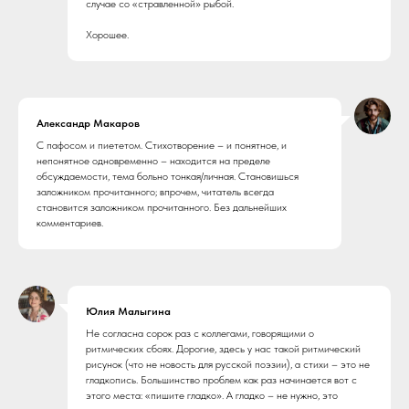
случае со «стравленной» рыбой.
Хорошее.
Александр Макаров
С пафосом и пиететом. Стихотворение – и понятное, и
непонятное одновременно – находится на пределе
обсуждаемости, тема больно тонкая/личная. Становишься
заложником прочитанного; впрочем, читатель всегда
становится заложником прочитанного. Без дальнейших
комментариев.
Юлия Малыгина
Не согласна сорок раз с коллегами, говорящими о
ритмических сбоях. Дорогие, здесь у нас такой ритмический
рисунок (что не новость для русской поэзии), а стихи – это не
гладкопись. Большинство проблем как раз начинается вот с
этого места: «пишите гладко». А гладко – не нужно, это