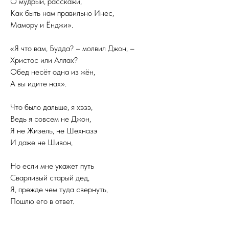
О мудрый, расскажи,
Как быть нам правильно Инес,
Мамору и Ёнджи».
«Я что вам, Будда? – молвил Джон, –
Христос или Аллах?
Обед несёт одна из жён,
А вы идите нах».
Что было дальше, я хэзэ,
Ведь я совсем не Джон,
Я не Жизель, не Шехназэ
И даже не Шивон,
Но если мне укажет путь
Сварливый старый дед,
Я, прежде чем туда свернуть,
Пошлю его в ответ.