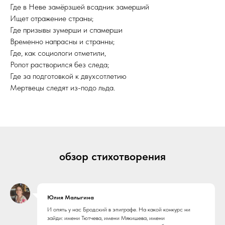
Где в Неве замёрзшей всадник замерший
Ищет отражение страны;
Где призывы зумерши и спамерши
Временно напрасны и странны;
Где, как социологи отметили,
Ропот растворился без следа;
Где за подготовкой к двухсотлетию
Мертвецы следят из-подо льда.
обзор стихотворения
Юлия Малыгина
И опять у нас Бродский в эпиграфе. На какой конкурс ни
зайди: имени Тютчева, имени Мякишева, имени