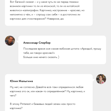
Вот Евгений сказал – и у меня чуть ли не перед глазами
возникли картинки то ли из японской, то ли из китайской
живописи-каллиграфии. Картинка, настроение – красиво, но
непонятно о чём, и – спрошу сам себя – а достаточно ли
картинки для стихотворения? Наверное, да.
Александр Спарбер
Последнее время моя самая любимая цитата: «Аркадий, прошу
тебя, не говори красиво!»
Больше мне нечего сказать. )
Юлия Малыгина
Ну, нет, не согласна. Давайте всё-таки определимся: любая
картинка это ок, или какая-то определённая? Ну, картинка, и
чего?
В эпоху Pinterest и бежевых людей зачем нам просто
картинка?