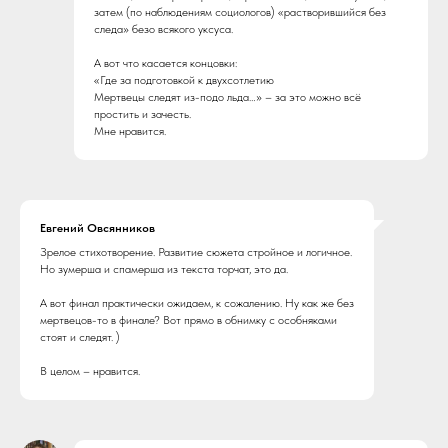
затем (по наблюдениям социологов) «растворившийся без
следа» безо всякого уксуса.
А вот что касается концовки:
«Где за подготовкой к двухсотлетию
Мертвецы следят из-подо льда…» – за это можно всё
простить и зачесть.
Мне нравится.
Евгений Овсянников
Зрелое стихотворение. Развитие сюжета стройное и логичное.
Но зумерша и спамерша из текста торчат, это да.
А вот финал практически ожидаем, к сожалению. Ну как же без
мертвецов-то в финале? Вот прямо в обнимку с особняками
стоят и следят. )
В целом – нравится.