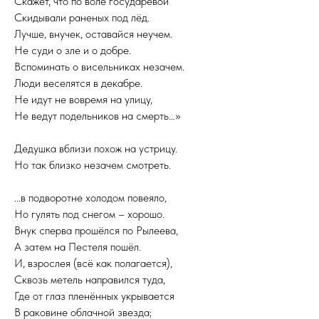
Скажет, что по воле государевой
Скидывали раненых под лёд.
Лучше, внучек, оставайся неучем.
Не суди о зле и о добре.
Вспоминать о висельниках незачем.
Люди веселятся в декабре.
Не идут не вовремя на улицу,
Не ведут подельников на смерть…»
Дедушка вблизи похож на устрицу.
Но так близко незачем смотреть.
...в подворотне холодом повеяло,
Но гулять под снегом – хорошо.
Внук сперва прошёлся по Рылеева,
А затем на Пестеля пошёл.
И, взрослея (всё как полагается),
Сквозь метель направился туда,
Где от глаз пленённых укрывается
В раковине облачной звезда;