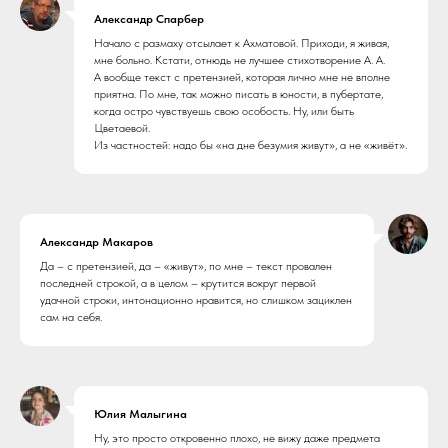
Александр Спарбер
Начало с размаху отсылает к Ахматовой. Приходи, я живая,
мне больно. Кстати, отнюдь не лучшее стихотворение А. А.
А вообще текст с претензией, которая лично мне не вполне
приятна. По мне, так можно писать в юности, в пубертате,
когда остро чувствуешь свою особость. Ну, или быть
Цветаевой.
Из частностей: надо бы «на дне безумия живут», а не «живёт».
Александр Макаров
Да – с претензией, да – «живут», по мне – текст провален
последней строкой, а в целом – крутится вокруг первой
удачной строки, интонационно нравится, но слишком зациклен
сам на себя.
Юлия Малыгина
Ну, это просто откровенно плохо, не вижу даже предмета