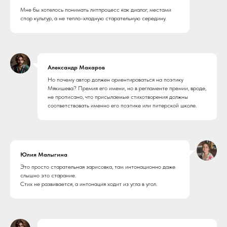
Мне бы хотелось понимать литпроцесс как диалог, местами
спор культур, а не тепло-хладную старательную середину.
Александр Макаров
Но почему автор должен ориентироваться на поэтику
Мякишева? Премия его имени, но в регламенте премии, вроде,
не прописано, что присылаемые стихотворения должны
соответствовать именно его поэтике или питерской школе.
Юлия Малыгина
Это просто старательная зарисовка, там интонационно даже
слышно это старание.
Стих не развивается, а интонация ходит из угла в угол.