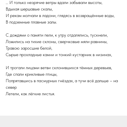
… И только незрячие ветры вдали забывали высоты,
Вдыхая шершавые скалы,
И рекам молчали в ладони, глядясь в возвращённые воды,
В подземные плавные залы.
С дождями о памяти пели, к утру отдалялись, тускнели,
Ложились на тихие склоны, сверчковые мяли равнины,
Травою заросшие белой,
Сырые прохладные камни и тонкий кустарник в низинах,
И трогали лицами ветви склонившихся тёмных деревьев,
Где спали крикливые птицы,
Попрятавшись в пасмурных гнёздах, а тучи всё дальше – на
север
Летели, как лёгкие листья.