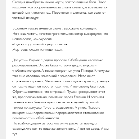
Сегодня декабристы лихие черти, завтра падшие боги. Плюс
имманентная оборачиваемость слов в степь, где все является
волшебным пластилином. Перетекая и слипаясь, как захочет
частный демиург.
В данном тексте имеется сюжет, выражена концепция.
Начнешь читать, хочется прочитать, как автор вывернулся, что
использовал, чем украсил.
«‎Где за подготовкой к двухсотлетию
Мертвецы следят из-подо льда»‎.
Допустим. Внучек с дедом пропали. Обобщение несколько
разочаровывает. Это же была история деда с внуком и
учебника истории. А также конкретных улиц Питера. К тому же
там еще «‎всадник замерший в замерзшей Неве ищет
отражение страны»‎. Мякишев в таких случаях кричал: да нифуя
он там не ищет, он просто памятник. И по-своему был прав.
Обратим внимание, что хитрющий Пушкин раскрывает этот
же, предположительно, памятник, через Евгения. И загоняет
Евгения в яму безумия прямо звонко-скачущей бутылкой
текилы по макушке. То есть, одушевляет. А у нас. Пьеса с
конкретными персонажами перерождается в столкновение
помпезности и обобщенности.
Но возблагодарим автора, что он не раскатал поэму, а
смекнул, что как-то надо же заканчивать. И вот он здесь. А мы
тут.