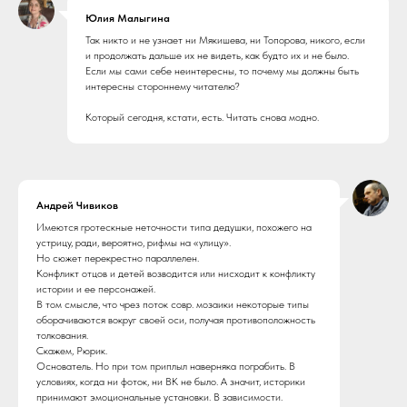
Юлия Малыгина
Так никто и не узнает ни Мякишева, ни Топорова, никого, если
и продолжать дальше их не видеть, как будто их и не было.
Если мы сами себе неинтересны, то почему мы должны быть
интересны стороннему читателю?
Который сегодня, кстати, есть. Читать снова модно.
Андрей Чивиков
Имеются гротескные неточности типа дедушки, похожего на
устрицу, ради, вероятно, рифмы на «‎улицу»‎.
Но сюжет перекрестно параллелен.
Конфликт отцов и детей возводится или нисходит к конфликту
истории и ее персонажей.
В том смысле, что чрез поток совр. мозаики некоторые типы
оборачиваются вокруг своей оси, получая противоположность
толкования.
Скажем, Рюрик.
Основатель. Но при том приплыл наверняка пограбить. В
условиях, когда ни фоток, ни ВК не было. А значит, историки
принимают эмоциональные установки. В зависимости.