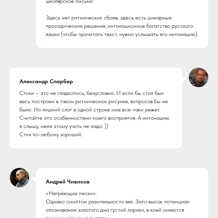
школярское письмо.
Здесь нет ритмических сбоев, здесь есть шикарные
просодические решения, интонационное богатство русского
языка (чтобы прочитать текст, нужно услышать его интонацию).
Александр Спарбер
Стихи – это не гладкопись, безусловно. И если бы стих был
весь построен в таком ритмическом рисунке, вопросов бы не
было. Но лишний слог в одной строке мне все-таки режет.
Считайте это особенностями моего восприятия. А интонацию
я слышу, меня этому учить не надо. ))
Стих по-любому хороший.
Андрей Чивиков
«‎Негреющие пески»‎.
Однако симптом разительности вял. Зато высок потенциал
опознавания золотого дна густой лирики, в коей имеются