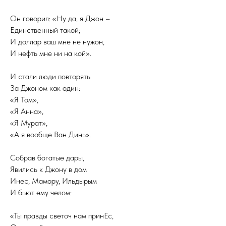
Он говорил: «Ну да, я Джон –
Единственный такой;
И доллар ваш мне не нужон,
И нефть мне ни на кой».
И стали люди повторять
За Джоном как один:
«Я Том»,
«Я Анна»,
«Я Мурат»,
«А я вообще Ван Динь».
Собрав богатые дары,
Явились к Джону в дом
Инес, Мамору, Ильдырым
И бьют ему челом:
«Ты правды светоч нам принЕс,