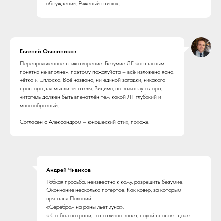
обсуждений. Ряженый стишок.
Евгений Овсянников
Перепроявленное стихотворение. Безумие ЛГ «остальным
понятно не вполне», поэтому пожалуйста – всё изложено ясно,
чётко и. …плоско. Всё названо, ни единой загадки, никакого
простора для мысли читателя. Видимо, по замыслу автора,
читатель должен быть впечатлён тем, какой ЛГ глубокий и
многообразный.
Согласен с Александром – юношеский стих, похоже.
Андрей Чивиков
Робкая просьба, неизвестно к кому, разрешить безумие.
Окончание несколько потертое. Как ковер, за которым
прятался Полоний.
«‎Серебром на раны льет луна»‎.
«‎Кто был на грани, тот отлично знает, порой спасает даже