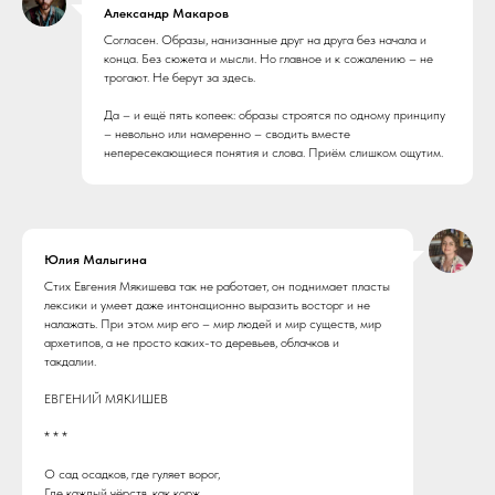
Александр Макаров
Согласен. Образы, нанизанные друг на друга без начала и
конца. Без сюжета и мысли. Но главное и к сожалению – не
трогают. Не берут за здесь.
Да – и ещё пять копеек: образы строятся по одному принципу
– невольно или намеренно – сводить вместе
непересекающиеся понятия и слова. Приём слишком ощутим.
Юлия Малыгина
Стих Евгения Мякишева так не работает, он поднимает пласты
лексики и умеет даже интонационно выразить восторг и не
налажать. При этом мир его – мир людей и мир существ, мир
архетипов, а не просто каких-то деревьев, облачков и
такдалии.
ЕВГЕНИЙ МЯКИШЕВ
* * *
О сад осадков, где гуляет ворог,
Где каждый чёрств, как корж,