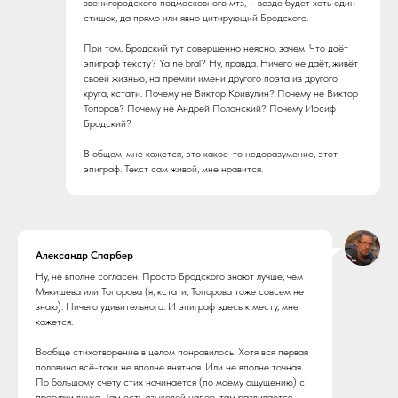
звенигородского подмосковного мтз, – везде будет хоть один
стишок, да прямо или явно цитирующий Бродского.
При том, Бродский тут совершенно неясно, зачем. Что даёт
эпиграф тексту? Ya ne bral? Ну, правда. Ничего не даёт, живёт
своей жизнью, на премии имени другого поэта из другого
круга, кстати. Почему не Виктор Кривулин? Почему не Виктор
Топоров? Почему не Андрей Полонский? Почему Иосиф
Бродский?
В общем, мне кажется, это какое-то недоразумение, этот
эпиграф. Текст сам живой, мне нравится.
Александр Спарбер
Ну, не вполне согласен. Просто Бродского знают лучше, чем
Мякишева или Топорова (я, кстати, Топорова тоже совсем не
знаю). Ничего удивительного. И эпиграф здесь к месту, мне
кажется.
Вообще стихотворение в целом понравилось. Хотя вся первая
половина всё-таки не вполне внятная. Или не вполне точная.
По большому счету стих начинается (по моему ощущению) с
прогулки внука. Там есть языковой напор, там развивается