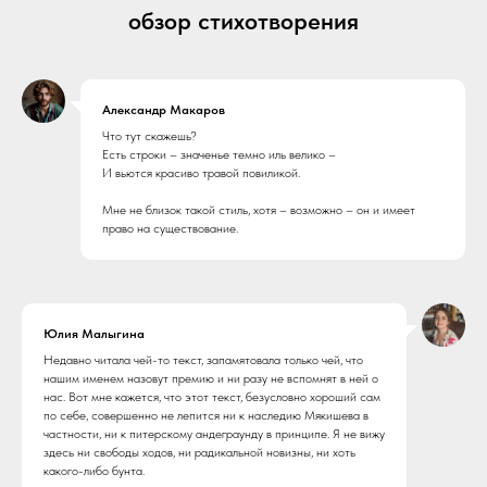
обзор стихотворения
Александр Макаров
Что тут скажешь?
Есть строки – значенье темно иль велико –
И вьются красиво травой повиликой.
Мне не близок такой стиль, хотя – возможно – он и имеет
право на существование.
Юлия Малыгина
Недавно читала чей-то текст, запамятовала только чей, что
нашим именем назовут премию и ни разу не вспомнят в ней о
нас. Вот мне кажется, что этот текст, безусловно хороший сам
по себе, совершенно не лепится ни к наследию Мякишева в
частности, ни к питерскому андеграунду в принципе. Я не вижу
здесь ни свободы ходов, ни радикальной новизны, ни хоть
какого-либо бунта.