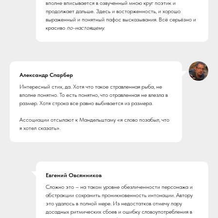
вполне вписывается в озвученный мною круг поэтик и
продолжает дальше. Здесь и восторженность, и хорошо
выраженный и понятный пафос высказывания. Всё серьёзно и
красиво
по-настоящему.
Александр Спарбер
Интересный стих, да. Хотя что такое стравленная рыба, не
вполне понятно. То есть понятно, что отравленная не влезла в
размер. Хотя строка все равно выбивается из размера.
Ассоциации отсылают к Мандельштаму «я слово позабыл, что
я хотел сказать».
Евгений Овсянников
Сложно это – на таком уровне обезличенности персонажа и
абстракции сохранить проникновенность интонации. Автору
это удалось в полной мере. Из недостатков отмечу пару
досадных ритмических сбоев и ошибку словоупотребления в