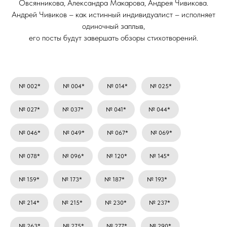
Овсянникова, Александра Макарова, Андрея Чивикова.
Андрей Чивиков – как истинный индивидуалист – исполняет
одиночный заплыв,
его посты будут завершать обзоры стихотворений.
№ 002*
№ 004*
№ 014*
№ 025*
№ 027*
№ 037*
№ 041*
№ 044*
№ 046*
№ 049*
№ 067*
№ 069*
№ 078*
№ 096*
№ 120*
№ 145*
№ 159*
№ 173*
№ 187*
№ 193*
№ 214*
№ 215*
№ 230*
№ 237*
№ 263*
№ 275*
№ 277*
№ 290*