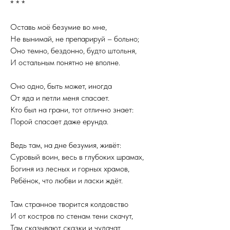
* * *
Оставь моё безумие во мне,
Не вынимай, не препарируй – больно;
Оно темно, бездонно, будто штольня,
И остальным понятно не вполне.
Оно одно, быть может, иногда
От яда и петли меня спасает.
Кто был на грани, тот отлично знает:
Порой спасает даже ерунда.
Ведь там, на дне безумия, живёт:
Суровый воин, весь в глубоких шрамах,
Богиня из лесных и горных храмов,
Ребёнок, что любви и ласки ждёт.
Там странное творится колдовство
И от костров по стенам тени скачут,
Там сказывают сказки и чудачат,