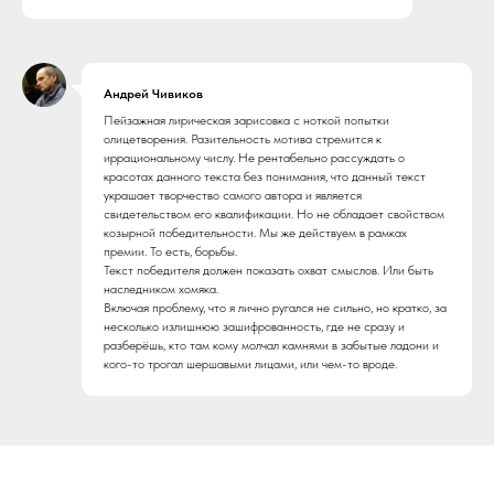
Андрей Чивиков
Пейзажная лирическая зарисовка с ноткой попытки
олицетворения. Разительность мотива стремится к
иррациональному числу. Не рентабельно рассуждать о
красотах данного текста без понимания, что данный текст
украшает творчество самого автора и является
свидетельством его квалификации. Но не обладает свойством
козырной победительности. Мы же действуем в рамках
премии. То есть, борьбы.
Текст победителя должен показать охват смыслов. Или быть
наследником хомяка.
Включая проблему, что я лично ругался не сильно, но кратко, за
несколько излишнюю зашифрованность, где не сразу и
разберёшь, кто там кому молчал камнями в забытые ладони и
кого-то трогал шершавыми лицами, или чем-то вроде.