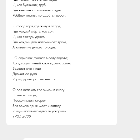
И, как булыжник, груб,
Где женщина показывает грудь,
Ребёнок плачет, но смеётся ворон.
О город горя, где живу в осаде,
Где каждый мёртв, как сон,
И, как пастух, угрюм,
Где каждый дом напоминает трюм,
А жители не думают о саде.
...О скрипках думают в саду ворота;
Когда скрипичный ключ в дупло замка
Вдевает ключница —
Дрожит ее рука
И раздирает рот её зевота.
О сад осадков, где зимой в снегу
Ютятся статуи;
Поскрипывая, сторож
Зло землю прижимает к сапогу —
И шум шагов его едва ль ускоришь.
1983, 2000