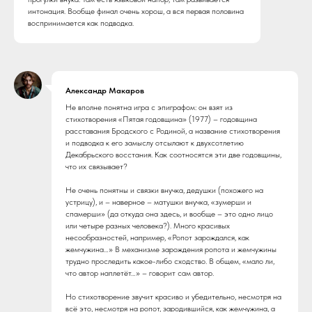
интонация. Вообще финал очень хорош, а вся первая половина
воспринимается как подводка.
Александр Макаров
Не вполне понятна игра с эпиграфом: он взят из
стихотворения «Пятая годовщина» (1977) – годовщина
расставания Бродского с Родиной, а название стихотворения
и подводка к его замыслу отсылают к двухсотлетию
Декабрьского восстания. Как соотносятся эти две годовщины,
что их связывает?
Не очень понятны и связки внучка, дедушки (похожего на
устрицу), и – наверное – матушки внучка, «зумерши и
спамерши» (да откуда она здесь, и вообще – это одно лицо
или четыре разных человека?). Много красивых
несообразностей, например, «Ропот зарождался, как
жемчужина…» В механизме зарождения ропота и жемчужины
трудно проследить какое-либо сходство. В общем, «мало ли,
что автор наплетёт…» – говорит сам автор.
Но стихотворение звучит красиво и убедительно, несмотря на
всё это, несмотря на ропот, зародившийся, как жемчужина, а