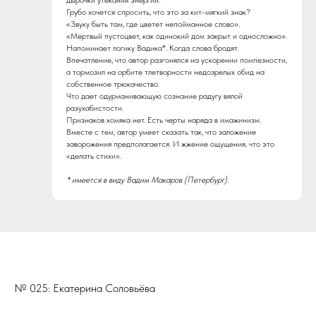
дырочки утекания энергии.
Грубо хочется спросить, что это за кит-мягкий знак?
«‎Звуку быть там, где цветет непойманное слово»‎.
«‎Мёртвый пустоцвет, как одинокий дом закрыт и односложно»‎.
Напоминает логику Вадика*. Когда слова бродят.
Впечатление, что автор разгонялся на ускорении помпезности,
а тормозил на орбите тлетворности недозрелых обид на
собственное трюкачество.
Что дает одурманивающую сознание радугу вялой
разухабистости.
Признаков хомяка нет. Есть черты наряда в имажинизм.
Вместе с тем, автор умеет сказать так, что заложение
заворожения предполагается. И жжение ощущения, что это
«делать стихи».
* имеется в виду Вадим Макаров (Петербург).
№ 025: Екатерина Соловьёва