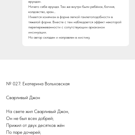
ерунда»‎.
Ничего себе ерунда. Там же внутри были ребёнок, богиня,
колдовство, храм...
Имеется хомячизм в форме легкой гамлетоподобности в
тяжелой форме. Вместе с тем наблюдается эффект некоторой
перепережеванности с сопутствующим архаизмом
инсинуации.
Но автор складен и направлен в мистику.
№ 027: Екатерина Вольховская
Сварливый Джон
На свете жил Сварливый Джон,
Он не был всех добрей;
Прижил от двух десятков жён
По паре дочерей;