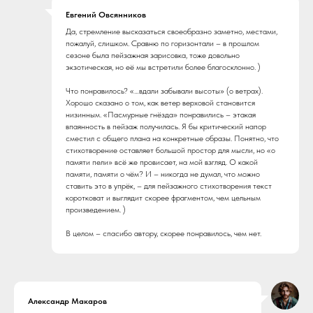
Евгений Овсянников
Да, стремление высказаться своеобразно заметно, местами,
пожалуй, слишком. Сравню по горизонтали – в прошлом
сезоне была пейзажная зарисовка, тоже довольно
экзотическая, но её мы встретили более благосклонно. )
Что понравилось? «…вдали забывали высоты» (о ветрах).
Хорошо сказано о том, как ветер верховой становится
низинным. «Пасмурные гнёзда» понравились – этакая
впаянность в пейзаж получилась. Я бы критический напор
сместил с общего плана на конкретные образы. Понятно, что
стихотворение оставляет большой простор для мысли, но «о
памяти пели» всё же провисает, на мой взгляд. О какой
памяти, памяти о чём? И – никогда не думал, что можно
ставить это в упрёк, – для пейзажного стихотворения текст
коротковат и выглядит скорее фрагментом, чем цельным
произведением. )
В целом – спасибо автору, скорее понравилось, чем нет.
Александр Макаров